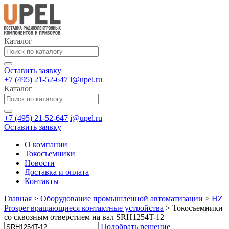
Каталог
Оставить заявку
+7 (495) 21-52-647
i@upel.ru
Каталог
+7 (495) 21-52-647
i@upel.ru
Оставить заявку
О компании
Токосъемники
Новости
Доставка и оплата
Контакты
Главная
>
Оборудование промышленной автоматизации
>
HZ
Prosper вращающиеся контактные устройства
>
Токосъемники
со сквозным отверстием на вал SRH1254T-12
Подобрать решение