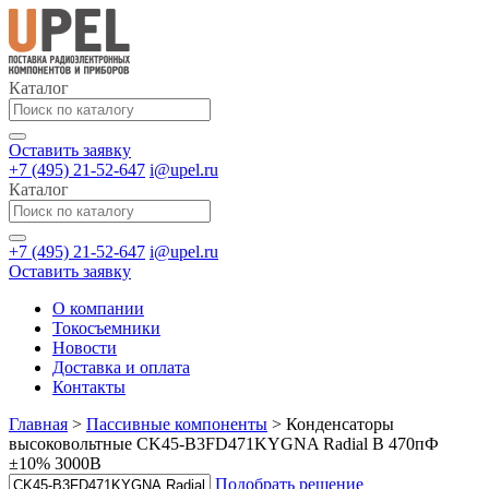
Каталог
Оставить заявку
+7 (495) 21-52-647
i@upel.ru
Каталог
+7 (495) 21-52-647
i@upel.ru
Оставить заявку
О компании
Токосъемники
Новости
Доставка и оплата
Контакты
Главная
>
Пассивные компоненты
>
Конденсаторы
высоковольтные CK45-B3FD471KYGNA Radial B 470пФ
±10% 3000В
Подобрать решение