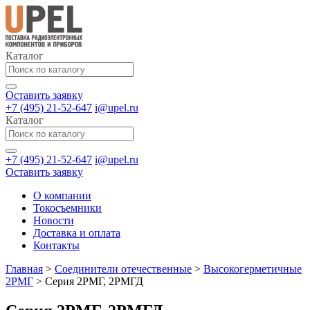
Каталог
Оставить заявку
+7 (495) 21-52-647
i@upel.ru
Каталог
+7 (495) 21-52-647
i@upel.ru
Оставить заявку
О компании
Токосъемники
Новости
Доставка и оплата
Контакты
Главная
>
Соединители отечественные
>
Высокогерметичные
2РМГ
>
Серия 2РМГ, 2РМГД