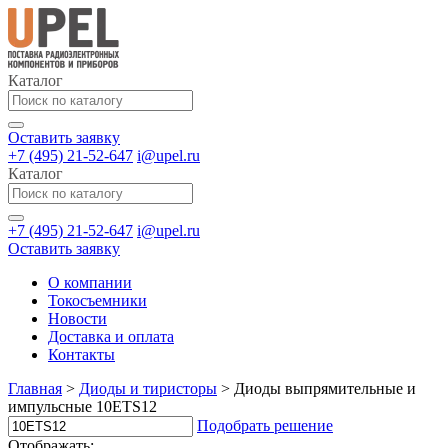
Каталог
Оставить заявку
+7 (495) 21-52-647
i@upel.ru
Каталог
+7 (495) 21-52-647
i@upel.ru
Оставить заявку
О компании
Токосъемники
Новости
Доставка и оплата
Контакты
Главная
>
Диоды и тиристоры
>
Диоды выпрямительные и
импульсные 10ETS12
Подобрать решение
Отображать: