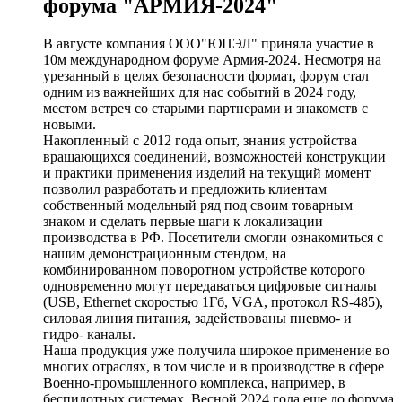
форума "АРМИЯ-2024"
В августе компания ООО"ЮПЭЛ" приняла участие в
10м международном форуме Армия-2024. Несмотря на
урезанный в целях безопасности формат, форум стал
одним из важнейших для нас событий в 2024 году,
местом встреч со старыми партнерами и знакомств с
новыми.
Накопленный с 2012 года опыт, знания устройства
вращающихся соединений, возможностей конструкции
и практики применения изделий на текущий момент
позволил разработать и предложить клиентам
собственный модельный ряд под своим товарным
знаком и сделать первые шаги к локализации
производства в РФ. Посетители смогли ознакомиться с
нашим демонстрационным стендом, на
комбинированном поворотном устройстве которого
одновременно могут передаваться цифровые сигналы
(USB, Ethernet скоростью 1Гб, VGA, протокол RS-485),
силовая линия питания, задействованы пневмо- и
гидро- каналы.
Наша продукция уже получила широкое применение во
многих отраслях, в том числе и в производстве в сфере
Военно-промышленного комплекса, например, в
беспилотных системах. Весной 2024 года еще до форума