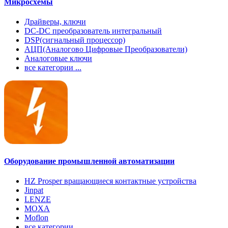
Микросхемы
Драйверы, ключи
DC-DC преобразователь интегральный
DSP(сигнальный процессор)
АЦП(Аналогово Цифровые Преобразователи)
Аналоговые ключи
все категории ...
Оборудование промышленной автоматизации
HZ Prosper вращающиеся контактные устройства
Jinpat
LENZE
MOXA
Moflon
все категории ...