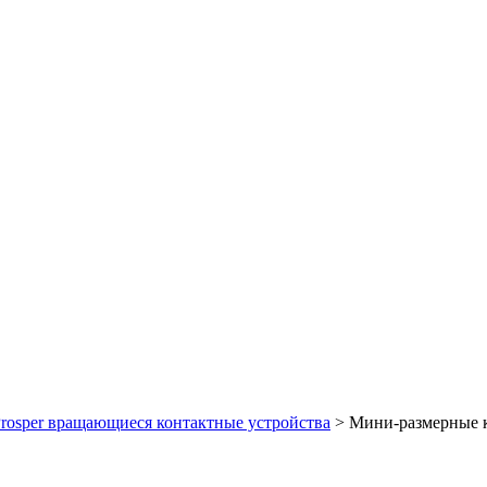
rosper вращающиеся контактные устройства
>
Мини-размерные 