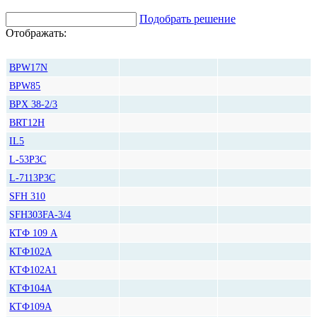
Подобрать решение
Отображать:
Количество
Цена, руб*
BPW17N
BPW85
BPX 38-2/3
BRT12H
IL5
L-53P3C
L-7113P3C
SFH 310
SFH303FA-3/4
КТФ 109 А
КТФ102А
КТФ102А1
КТФ104А
КТФ109А