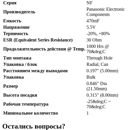
Серия
NF
Panasonic Electronic
Производитель
Components
Емкость
470mF
Напряжение
5.5V
Терпимость
-20%, +80%
ESR (Equivalent Series Resistance)
30 Ohm
1000 Hrs @
Продолжительность действия @ Temp.
70&deg;C
Тип монтажа
Through Hole
Упаковка / блок
Radial, Can
Расстоянием между выводами
0.197" (5.00mm)
Упаковка
Bulk
0.846" Dia
Размер
(21.50mm)
Высота посадки
0.315" (8.00mm)
-25&deg;C ~
Рабочая температура
70&deg;C
Минимальное количество
1
Остались вопросы?