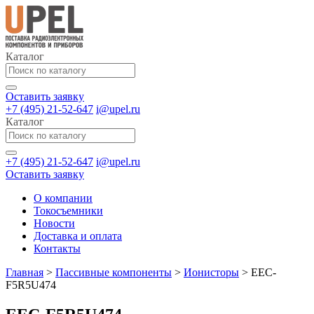
Каталог
Оставить заявку
+7 (495) 21-52-647
i@upel.ru
Каталог
+7 (495) 21-52-647
i@upel.ru
Оставить заявку
О компании
Токосъемники
Новости
Доставка и оплата
Контакты
Главная
>
Пассивные компоненты
>
Ионисторы
>
EEC-
F5R5U474