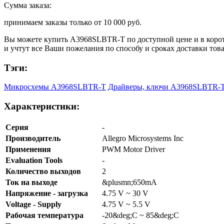
Сумма заказа:
принимаем заказы только от
10 000 руб.
Вы можете купить
A3968SLBTR-T
по доступной цене и в коро
и учтут все Ваши пожелания по способу и сроках доставки тов
Тэги:
Микросхемы A3968SLBTR-T
Драйверы, ключи A3968SLBTR-
Характеристики:
Серия
-
Производитель
Allegro Microsystems Inc
Применения
PWM Motor Driver
Evaluation Tools
-
Количество выходов
2
Ток на выходе
&plusmn;650mA
Напряжение - загрузка
4.75 V ~ 30 V
Voltage - Supply
4.75 V ~ 5.5 V
Рабочая температура
-20&deg;C ~ 85&deg;C