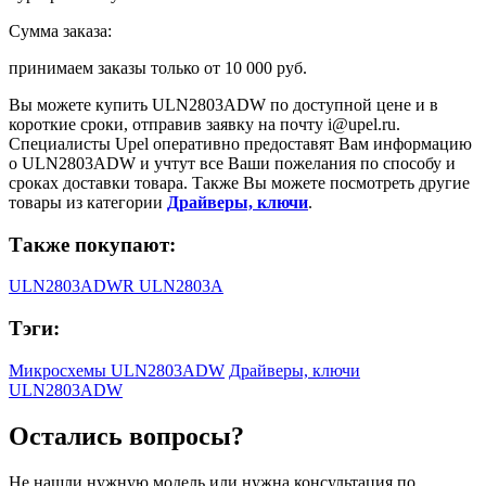
Сумма заказа:
принимаем заказы только от
10 000 руб.
Вы можете купить
ULN2803ADW
по доступной цене и в
короткие сроки, отправив заявку на почту
i@upel.ru
.
Специалисты Upel оперативно предоставят Вам информацию
о
ULN2803ADW
и учтут все Ваши пожелания по способу и
сроках доставки товара. Также Вы можете посмотреть другие
товары из категории
Драйверы, ключи
.
Также покупают:
ULN2803ADWR
ULN2803A
Тэги:
Микросхемы ULN2803ADW
Драйверы, ключи
ULN2803ADW
Остались вопросы?
Не нашли нужную модель или нужна консультация по