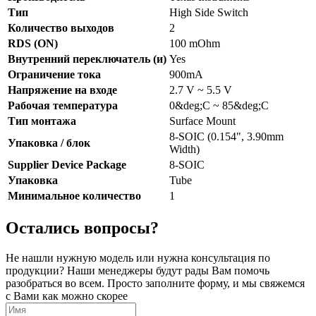
Тип
High Side Switch
Количество выходов
2
RDS (ON)
100 mOhm
Внутренний переключатель (и)
Yes
Ограничение тока
900mA
Напряжение на входе
2.7 V ~ 5.5 V
Рабочая температура
0&deg;C ~ 85&deg;C
Тип монтажа
Surface Mount
8-SOIC (0.154", 3.90mm
Упаковка / блок
Width)
Supplier Device Package
8-SOIC
Упаковка
Tube
Минимальное количество
1
Остались вопросы?
Не нашли нужную модель или нужна консультация по
продукции? Наши менеджеры будут рады Вам помочь
разобраться во всем. Просто заполните форму, и мы свяжемся
с Вами как можно скорее