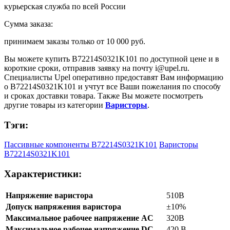
курьерская служба по всей России
Сумма заказа:
принимаем заказы только от
10 000 руб.
Вы можете купить
B72214S0321K101
по доступной цене и в
короткие сроки, отправив заявку на почту
i@upel.ru
.
Специалисты Upel оперативно предоставят Вам информацию
о
B72214S0321K101
и учтут все Ваши пожелания по способу
и сроках доставки товара. Также Вы можете посмотреть
другие товары из категории
Варисторы
.
Тэги:
Пассивные компоненты B72214S0321K101
Варисторы
B72214S0321K101
Характеристики:
Напряжение варистора
510В
Допуск напряжения варистора
±10%
Максимальное рабочее напряжение AC
320В
Максимальное рабочее напряжение DC
420 В