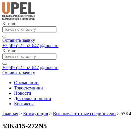
Каталог
Оставить заявку
+7 (495) 21-52-647
i@upel.ru
Каталог
+7 (495) 21-52-647
i@upel.ru
Оставить заявку
О компании
Токосъемники
Новости
Доставка и оплата
Контакты
Главная
>
Коммутация
>
Высокочастотные соединители
>
53K4
53K415-272N5