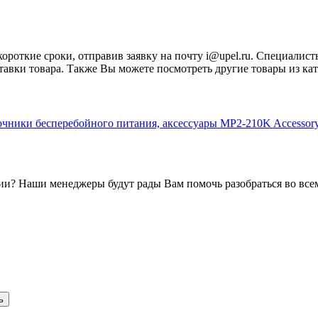
короткие сроки, отправив заявку на почту
i@upel.ru
. Специалист
тавки товара. Также Вы можете посмотреть другие товары из ка
чники бесперебойного питания, аксессуары MP2-210K Accessor
и? Наши менеджеры будут рады Вам помочь разобраться во всем
ь