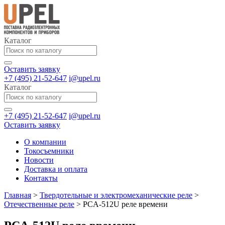
Каталог
Оставить заявку
+7 (495) 21-52-647
i@upel.ru
Каталог
+7 (495) 21-52-647
i@upel.ru
Оставить заявку
О компании
Токосъемники
Новости
Доставка и оплата
Контакты
Главная
>
Твердотельные и электромеханические реле
>
Отечественные реле
>
PCA-512U реле времени