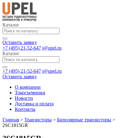
Каталог
Оставить заявку
+7 (495) 21-52-647
i@upel.ru
Каталог
+7 (495) 21-52-647
i@upel.ru
Оставить заявку
О компании
Токосъемники
Новости
Доставка и оплата
Контакты
Главная
>
Транзисторы
>
Биполярные транзисторы
>
2SC1815GR