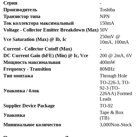
Серия
-
Производитель
Toshiba
Транзистор типа
NPN
Ток коллектора максимальный
150mA
Voltage - Collector Emitter Breakdown (Max)
50V
250mV @
Vce Saturation (Max) @ Ib, Ic
10mA, 100mA
Current - Collector Cutoff (Max)
-
DC Current Gain (hFE) (Min) @ Ic, Vce
200 @ 2mA, 6V
Мощность максимальная
400mW
Frequency - Transition
80MHz
Тип монтажа
Through Hole
TO-226-3, TO-
92-3 (TO-
Упаковка / блок
226AA) Formed
Leads
Supplier Device Package
TO-92
Tape & Box
Упаковка
(TB)
Минимальное количество
3,000Non-Stock