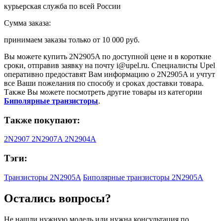
курьерская служба по всей России
Сумма заказа:
принимаем заказы только от
10 000 руб.
Вы можете купить
2N2905A
по доступной цене и в короткие
сроки, отправив заявку на почту
i@upel.ru
. Специалисты Upel
оперативно предоставят Вам информацию о
2N2905A
и учтут
все Ваши пожелания по способу и сроках доставки товара.
Также Вы можете посмотреть другие товары из категории
Биполярные транзисторы
.
Также покупают:
2N2907
2N2907A
2N2904A
Тэги:
Транзисторы 2N2905A
Биполярные транзисторы 2N2905A
Остались вопросы?
Не нашли нужную модель или нужна консультация по