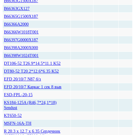
B66363G1500X187
B66363GX127
B66365G1500X187
B66366A2000
B66366W1018T001
B66397G0000X187
B66398A2000X000
B66398W1024T001
DT106-52 T26.9*14.5*11.1 K52
DT80-52 T20.2*12.6*6.35 K52
EFD 20/10/7 N87 б/з
EFD 20/10/7 Каркас 1 сек 8 выв
ESD-FPL-20-15
KS184-125A (R46,7*24,1*18)
Sendust
KT650-52
MSFN-16A-TH
R 20.3 x 12.7 x 6.35 Сердечник