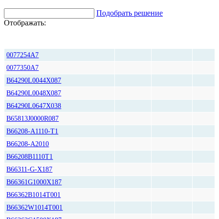
Подобрать решение
Отображать:
Срок
Цена,
Количество
поставки
руб*
0077254A7
0077350A7
B64290L0044X087
B64290L0048X087
B64290L0647X038
B65813J0000R087
B66208-A1110-T1
B66208-A2010
B66208B1110T1
B66311-G-X187
B66361G1000X187
B66362B1014T001
B66362W1014T001