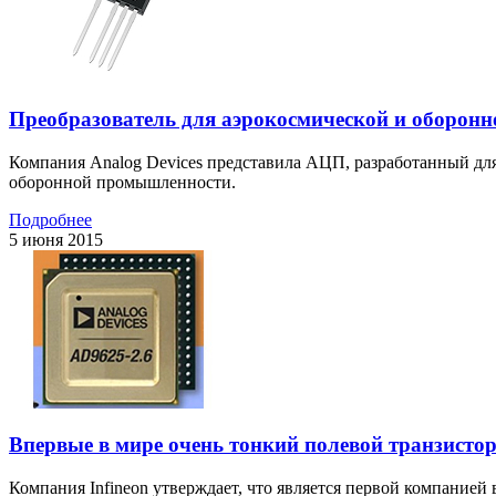
Преобразователь для аэрокосмической и оборон
Компания Analog Devices представила АЦП, разработанный дл
оборонной промышленности.
Подробнее
5 июня 2015
Впервые в мире очень тонкий полевой транзисто
Компания Infineon утверждает, что является первой компание