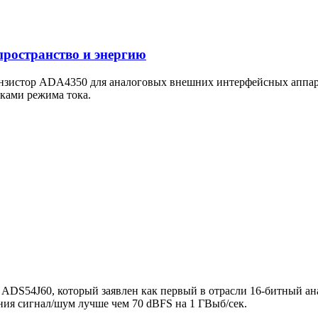
пространство и энергию
ранзистор ADA4350 для аналоговых внешних интерфейсных аппа
ками режима тока.
ADS54J60, который заявлен как первый в отрасли 16-битный анал
ия сигнал/шум лучше чем 70 dBFS на 1 ГВыб/сек.