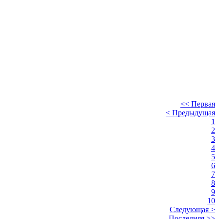
<< Первая
< Предыдущая
1
2
3
4
5
6
7
8
9
10
Следующая >
Последняя >>