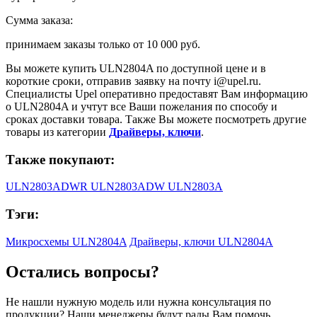
Сумма заказа:
принимаем заказы только от
10 000 руб.
Вы можете купить
ULN2804A
по доступной цене и в
короткие сроки, отправив заявку на почту
i@upel.ru
.
Специалисты Upel оперативно предоставят Вам информацию
о
ULN2804A
и учтут все Ваши пожелания по способу и
сроках доставки товара. Также Вы можете посмотреть другие
товары из категории
Драйверы, ключи
.
Также покупают:
ULN2803ADWR
ULN2803ADW
ULN2803A
Тэги:
Микросхемы ULN2804A
Драйверы, ключи ULN2804A
Остались вопросы?
Не нашли нужную модель или нужна консультация по
продукции? Наши менеджеры будут рады Вам помочь