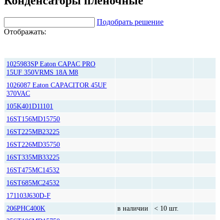
Конденсаторы пленочные
Подобрать решение
Отображать:
Срок
Цена,
Количество
поставки
руб*
1025983SP Eaton CAPAC PRO
15UF 350VRMS 18A M8
1026087 Eaton CAPACITOR 45UF
370VAC
105K401D11101
16ST156MD15750
16ST225MB23225
16ST226MD35750
16ST335MB33225
16ST475MC14532
16ST685MC24532
171103J630D-F
206PHC400K
в наличии
< 10 шт.