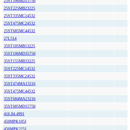
25ST106MD15750
25ST225MB23225
25ST335MC14532
25ST475MC24532
25ST685MC44532
27L514
35ST105MB13225
35ST106MD35750
35ST155MB33225
35ST225MC14532
35ST335MC24532
35ST474MA13216
35ST475MC44532
35ST684MA23216
35ST685MD15750
416.84.4991
450MPK105J
450MPK225J