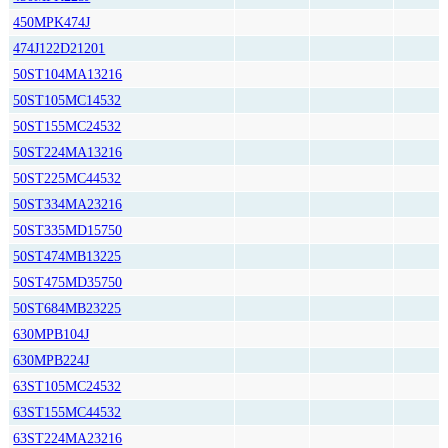
450MPK474J
474J122D21201
50ST104MA13216
50ST105MC14532
50ST155MC24532
50ST224MA13216
50ST225MC44532
50ST334MA23216
50ST335MD15750
50ST474MB13225
50ST475MD35750
50ST684MB23225
630MPB104J
630MPB224J
63ST105MC24532
63ST155MC44532
63ST224MA23216