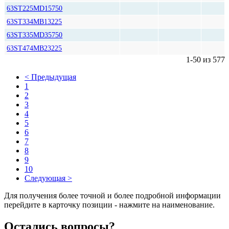
63ST225MD15750
63ST334MB13225
63ST335MD35750
63ST474MB23225
1-50 из 577
< Предыдущая
1
2
3
4
5
6
7
8
9
10
Следующая >
Для получения более точной и более подробной информации
перейдите в карточку позиции - нажмите на наименование.
Остались вопросы?